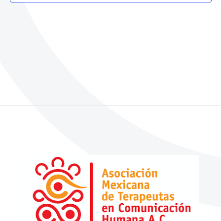
de
Event