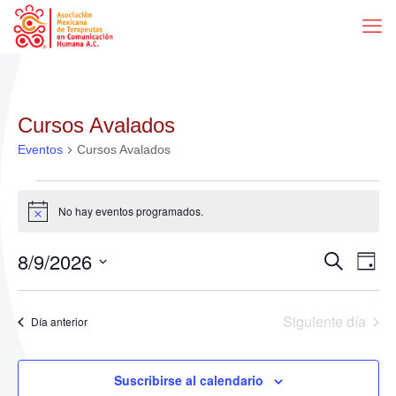
Cursos Avalados
Eventos
Cursos Avalados
Eventos
No hay eventos programados.
Aviso
en
agosto
8/9/2026
Naveg
Na
Buscar
Día
de
9,
Selecciona
de
la
vis
2026
fecha.
Siguiente día
búsqu
Día anterior
de
y
Ev
Suscribirse al calendario
vistas