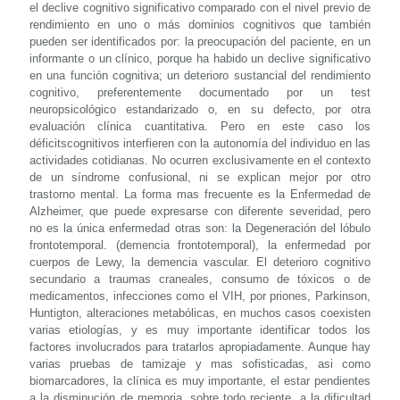
el declive cognitivo significativo comparado con el nivel previo de
rendimiento en uno o más dominios cognitivos que también
pueden ser identificados por: la preocupación del paciente, en un
informante o un clínico, porque ha habido un declive significativo
en una función cognitiva; un deterioro sustancial del rendimiento
cognitivo, preferentemente documentado por un test
neuropsicológico estandarizado o, en su defecto, por otra
evaluación clínica cuantitativa. Pero en este caso los
déficitscognitivos interfieren con la autonomía del individuo en las
actividades cotidianas. No ocurren exclusivamente en el contexto
de un síndrome confusional, ni se explican mejor por otro
trastorno mental. La forma mas frecuente es la Enfermedad de
Alzheimer, que puede expresarse con diferente severidad, pero
no es la única enfermedad otras son: la Degeneración del lóbulo
frontotemporal. (demencia frontotemporal), la enfermedad por
cuerpos de Lewy, la demencia vascular. El deterioro cognitivo
secundario a traumas craneales, consumo de tóxicos o de
medicamentos, infecciones como el VIH, por priones, Parkinson,
Huntigton, alteraciones metabólicas, en muchos casos coexisten
varias etiologías, y es muy importante identificar todos los
factores involucrados para tratarlos apropiadamente. Aunque hay
varias pruebas de tamizaje y mas sofisticadas, asi como
biomarcadores, la clínica es muy importante, el estar pendientes
a la disminución de memoria, sobre todo reciente, a la dificultad