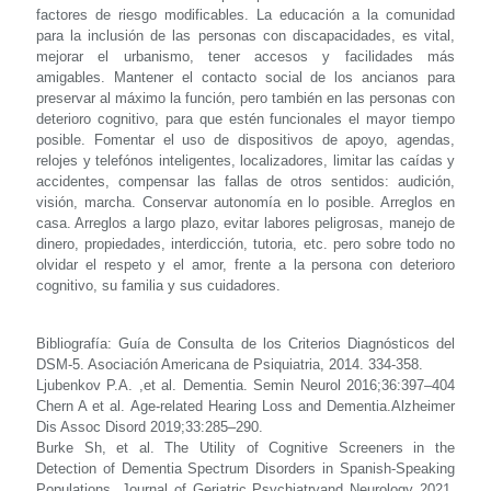
factores de riesgo modificables. La educación a la comunidad
para la inclusión de las personas con discapacidades, es vital,
mejorar el urbanismo, tener accesos y facilidades más
amigables. Mantener el contacto social de los ancianos para
preservar al máximo la función, pero también en las personas con
deterioro cognitivo, para que estén funcionales el mayor tiempo
posible. Fomentar el uso de dispositivos de apoyo, agendas,
relojes y telefónos inteligentes, localizadores, limitar las caídas y
accidentes, compensar las fallas de otros sentidos: audición,
visión, marcha. Conservar autonomía en lo posible. Arreglos en
casa. Arreglos a largo plazo, evitar labores peligrosas, manejo de
dinero, propiedades, interdicción, tutoria, etc. pero sobre todo no
olvidar el respeto y el amor, frente a la persona con deterioro
cognitivo, su familia y sus cuidadores.
Bibliografía:
Guía de Consulta de los Criterios Diagnósticos del
DSM-5. Asociación Americana de Psiquiatria, 2014. 334-358.
Ljubenkov P.A. ,et al. Dementia. Semin Neurol 2016;36:397–404
Chern A et al. Age-related Hearing Loss and Dementia.Alzheimer
Dis Assoc Disord 2019;33:285–290.
Burke Sh, et al. The Utility of Cognitive Screeners in the
Detection of Dementia Spectrum Disorders in Spanish-Speaking
Populations. Journal of Geriatric Psychiatryand Neurology 2021,