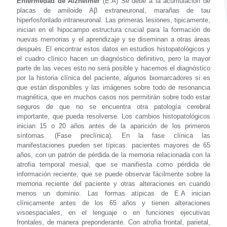
Enfermedad de Alzheimer
(E.A) Se debe a la acumulación de
placas de amiloide Aβ extraneuronal, marañas de tau
hiperfosforilado intraneuronal. Las primeras lesiones, tipicamente,
inician en el hipocampo estructura crucial para la formación de
nuevas memorias y el aprendizaje y se diseminan a otras áreas
después. El encontrar estos datos en estudios histopatológicos y
el cuadro clínico hacen un diagnóstico definitivo, pero la mayor
parte de las veces esto no será posible y hacemos el diagnóstico
por la historia clínica del paciente, algunos biomarcadores si es
que están disponibles y las imágenes sobre todo de resonancia
magnética, que en muchos casos nos permitirán sobre todo estar
seguros de que no se encuentra otra patología cerebral
importante, que pueda resolverse. Los cambios histopatológicos
inician 15 o 20 años antes de la aparición de los primeros
síntomas. (Fase preclínica). En la fase clínica las
manifestaciones pueden ser típicas: pacientes mayores de 65
años, con un patrón de pérdida de la memoria relacionada con la
atrofia temporal mesial, que se manifiesta como pérdida de
información reciente, que se puede observar fácilmente sobre la
memoria reciente del paciente y otras alteraciones en cuando
menos un dominio. Las formas atípicas de E.A inician
clínicamente antes de los 65 años y tienen alteraciones
visoespaciales, en el lenguaje o en funciones ejecutivas
frontales, de manera preponderante. Con atrofia frontal, parietal,