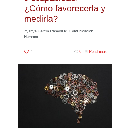
¿Cómo favorecerla y
medirla?
Zyanya García RamosLic. Comunicación
Humana.
1
0
Read more