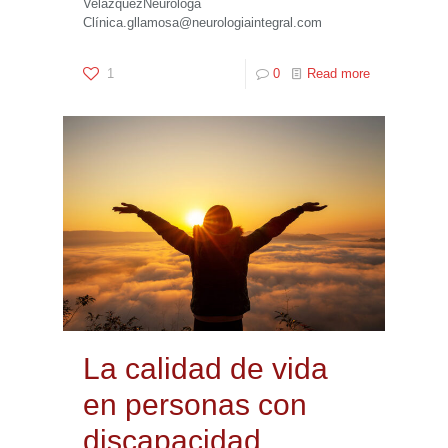
VelázquezNeuróloga
Clínica.gllamosa@neurologiaintegral.com
1
0
Read more
La calidad de vida
en personas con
discapacidad.