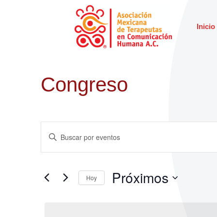
Inicio
Congreso
Navegación
Introduce
la
de
palabra
clave.
Próximos
Hoy
Busca
búsqueda
Selecciona
Eventos
la
para