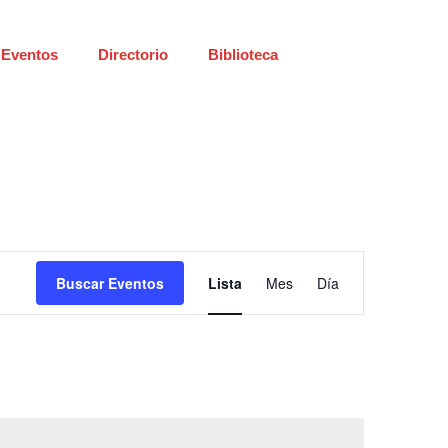
Eventos
Directorio
Biblioteca
Navegaci
Buscar Eventos
Lista
Mes
Día
de
vistas
de